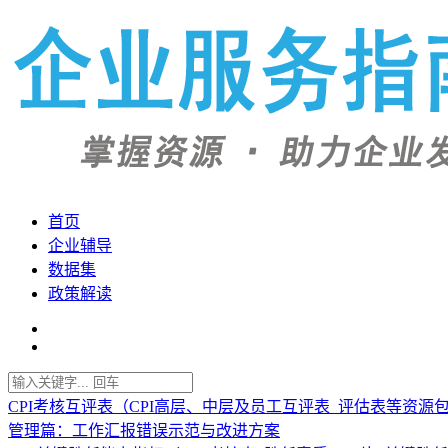
首页
企业辅导
数据集
政策解读
CPI考核互评表（CPI高层、中层及员工互评表_评估表等资源
管理篇：工作汇报错误示范与改进方案