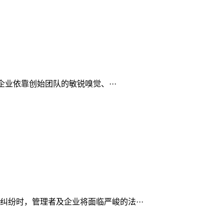
业依靠创始团队的敏锐嗅觉、···
纷时，管理者及企业将面临严峻的法···