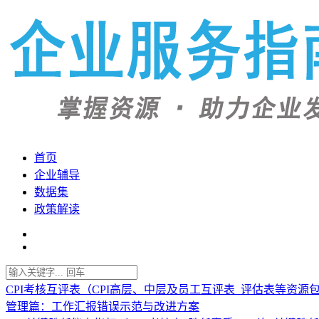
首页
企业辅导
数据集
政策解读
CPI考核互评表（CPI高层、中层及员工互评表_评估表等资源
管理篇：工作汇报错误示范与改进方案