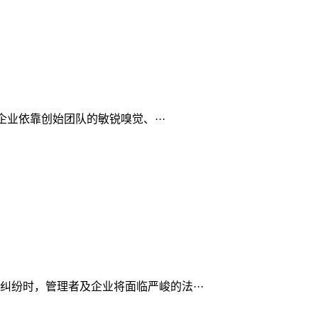
业依靠创始团队的敏锐嗅觉、···
纷时，管理者及企业将面临严峻的法···