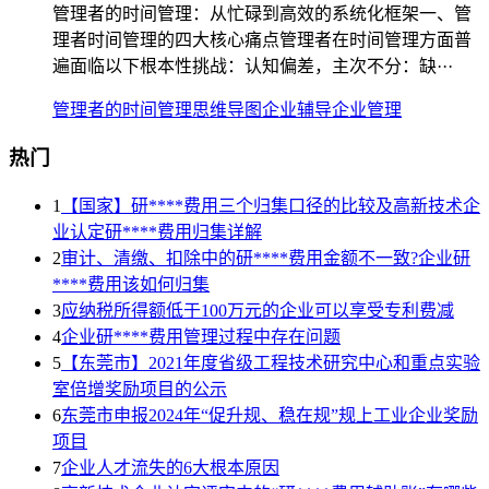
管理者的时间管理：从忙碌到高效的系统化框架一、管
理者时间管理的四大核心痛点管理者在时间管理方面普
遍面临以下根本性挑战：认知偏差，主次不分：缺···
管理者的时间管理
思维导图
企业辅导
企业管理
热门
1
【国家】研****费用三个归集口径的比较及高新技术企
业认定研****费用归集详解
2
审计、清缴、扣除中的研****费用金额不一致?企业研
****费用该如何归集
3
应纳税所得额低于100万元的企业可以享受专利费减
4
企业研****费用管理过程中存在问题
5
【东莞市】2021年度省级工程技术研究中心和重点实验
室倍增奖励项目的公示
6
东莞市申报2024年“促升规、稳在规”规上工业企业奖励
项目
7
企业人才流失的6大根本原因