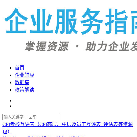
首页
企业辅导
数据集
政策解读
CPI考核互评表（CPI高层、中层及员工互评表_评估表等资源
包）