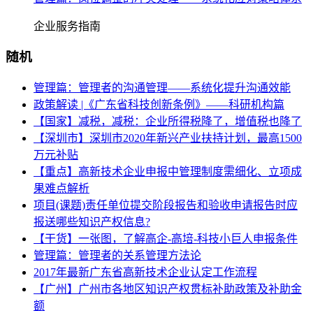
企业服务指南
随机
管理篇：管理者的沟通管理——系统化提升沟通效能
政策解读 |《广东省科技创新条例》——科研机构篇
【国家】减税，减税：企业所得税降了，增值税也降了
【深圳市】深圳市2020年新兴产业扶持计划，最高1500
万元补贴
【重点】高新技术企业申报中管理制度需细化、立项成
果难点解析
项目(课题)责任单位提交阶段报告和验收申请报告时应
报送哪些知识产权信息?
【干货】一张图，了解高企-高培-科技小巨人申报条件
管理篇：管理者的关系管理方法论
2017年最新广东省高新技术企业认定工作流程
【广州】广州市各地区知识产权贯标补助政策及补助金
额