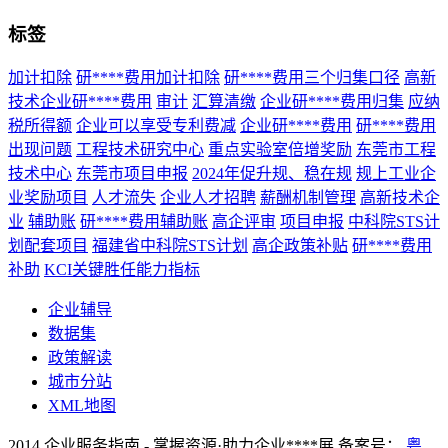
标签
加计扣除
研****费用加计扣除
研****费用三个归集口径
高新
技术企业研****费用
审计
汇算清缴
企业研****费用归集
应纳
税所得额
企业可以享受专利费减
企业研****费用
研****费用
出现问题
工程技术研究中心
重点实验室倍增奖励
东莞市工程
技术中心
东莞市项目申报
2024年促升规、稳在规
规上工业企
业奖励项目
人才流失
企业人才招聘
薪酬机制管理
高新技术企
业
辅助账
研****费用辅助账
高企评审
项目申报
中科院STS计
划配套项目
福建省中科院STS计划
高企政策补贴
研****费用
补助
KCI关键胜任能力指标
企业辅导
数据集
政策解读
城市分站
XML地图
2014 企业服务指南 - 掌握资源·助力企业****展 备案号：
粤