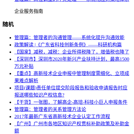
企业服务指南
随机
管理篇：管理者的沟通管理——系统化提升沟通效能
政策解读 |《广东省科技创新条例》——科研机构篇
【国家】减税，减税：企业所得税降了，增值税也降了
【深圳市】深圳市2020年新兴产业扶持计划，最高1500
万元补贴
【重点】高新技术企业申报中管理制度需细化、立项成
果难点解析
项目(课题)责任单位提交阶段报告和验收申请报告时应
报送哪些知识产权信息?
【干货】一张图，了解高企-高培-科技小巨人申报条件
管理篇：管理者的关系管理方法论
2017年最新广东省高新技术企业认定工作流程
【广州】广州市各地区知识产权贯标补助政策及补助金
额