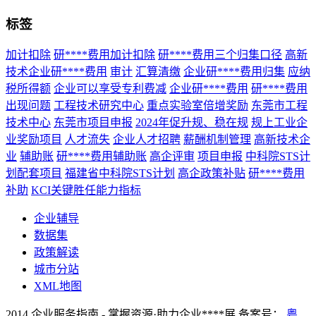
标签
加计扣除
研****费用加计扣除
研****费用三个归集口径
高新
技术企业研****费用
审计
汇算清缴
企业研****费用归集
应纳
税所得额
企业可以享受专利费减
企业研****费用
研****费用
出现问题
工程技术研究中心
重点实验室倍增奖励
东莞市工程
技术中心
东莞市项目申报
2024年促升规、稳在规
规上工业企
业奖励项目
人才流失
企业人才招聘
薪酬机制管理
高新技术企
业
辅助账
研****费用辅助账
高企评审
项目申报
中科院STS计
划配套项目
福建省中科院STS计划
高企政策补贴
研****费用
补助
KCI关键胜任能力指标
企业辅导
数据集
政策解读
城市分站
XML地图
2014 企业服务指南 - 掌握资源·助力企业****展 备案号：
粤