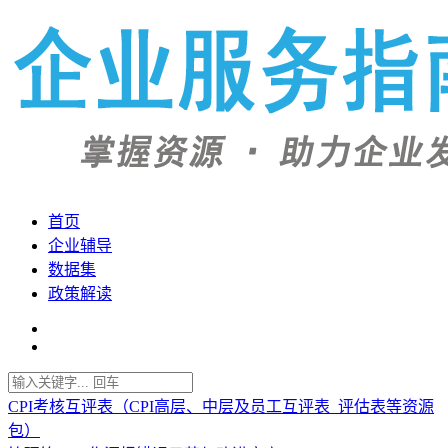
首页
企业辅导
数据集
政策解读
CPI考核互评表（CPI高层、中层及员工互评表_评估表等资源
包）