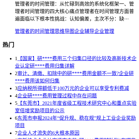
管理者的时间管理：从忙碌到高效的系统化框架一、管
理者时间管理的四大核心痛点管理者在时间管理方面普
遍面临以下根本性挑战：认知偏差，主次不分：缺···
管理者的时间管理
思维导图
企业辅导
企业管理
热门
1
【国家】研****费用三个归集口径的比较及高新技术企
业认定研****费用归集详解
2
审计、清缴、扣除中的研****费用金额不一致?企业研
****费用该如何归集
3
应纳税所得额低于100万元的企业可以享受专利费减
4
企业研****费用管理过程中存在问题
5
【东莞市】2021年度省级工程技术研究中心和重点实验
室倍增奖励项目的公示
6
东莞市申报2024年“促升规、稳在规”规上工业企业奖励
项目
7
企业人才流失的6大根本原因