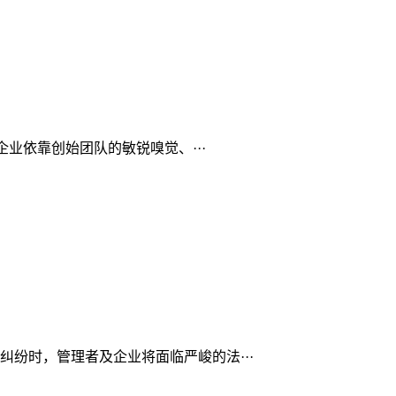
业依靠创始团队的敏锐嗅觉、···
纷时，管理者及企业将面临严峻的法···