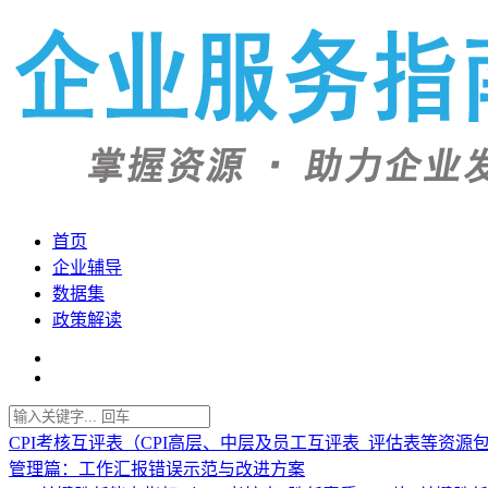
首页
企业辅导
数据集
政策解读
CPI考核互评表（CPI高层、中层及员工互评表_评估表等资源
管理篇：工作汇报错误示范与改进方案