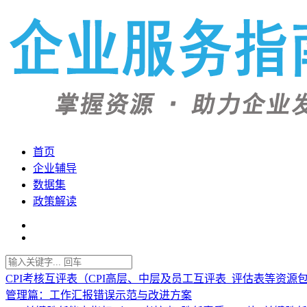
首页
企业辅导
数据集
政策解读
CPI考核互评表（CPI高层、中层及员工互评表_评估表等资源
管理篇：工作汇报错误示范与改进方案