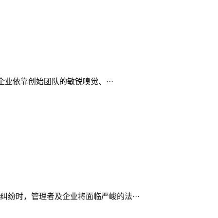
业依靠创始团队的敏锐嗅觉、···
纷时，管理者及企业将面临严峻的法···