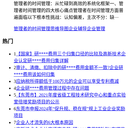
管理者的时间管理：从忙碌到高效的系统化框架一、管
理者时间管理的四大核心痛点管理者在时间管理方面普
遍面临以下根本性挑战：认知偏差，主次不分：缺···
管理者的时间管理
思维导图
企业辅导
企业管理
热门
1
【国家】研****费用三个归集口径的比较及高新技术企
业认定研****费用归集详解
2
审计、清缴、扣除中的研****费用金额不一致?企业研
****费用该如何归集
3
应纳税所得额低于100万元的企业可以享受专利费减
4
企业研****费用管理过程中存在问题
5
【东莞市】2021年度省级工程技术研究中心和重点实验
室倍增奖励项目的公示
6
东莞市申报2024年“促升规、稳在规”规上工业企业奖励
项目
7
企业人才流失的6大根本原因