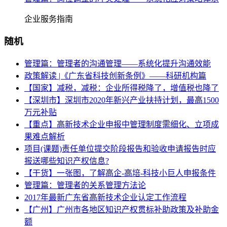
企业服务指南
随机
管理篇：管理者的沟通管理——系统化提升沟通效能
政策解读 |《广东省科技创新条例》——科研机构篇
【国家】减税，减税：企业所得税降了，增值税也降了
【深圳市】深圳市2020年新兴产业扶持计划，最高1500
万元补贴
【重点】高新技术企业申报中管理制度需细化、立项成
果难点解析
项目(课题)责任单位提交阶段报告和验收申请报告时应
报送哪些知识产权信息?
【干货】一张图，了解高企-高培-科技小巨人申报条件
管理篇：管理者的关系管理方法论
2017年最新广东省高新技术企业认定工作流程
【广州】广州市各地区知识产权贯标补助政策及补助金
额