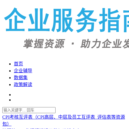
首页
企业辅导
数据集
政策解读
CPI考核互评表（CPI高层、中层及员工互评表_评估表等资源
包）