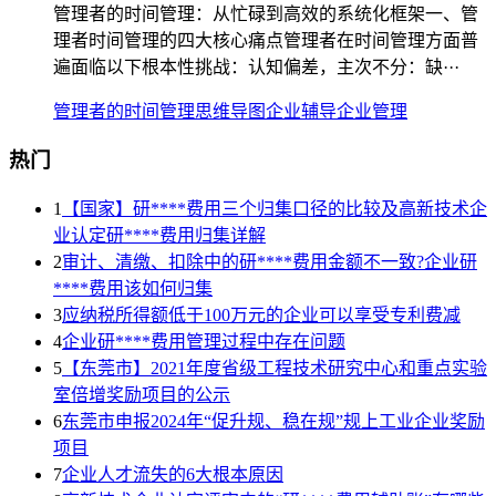
管理者的时间管理：从忙碌到高效的系统化框架一、管
理者时间管理的四大核心痛点管理者在时间管理方面普
遍面临以下根本性挑战：认知偏差，主次不分：缺···
管理者的时间管理
思维导图
企业辅导
企业管理
热门
1
【国家】研****费用三个归集口径的比较及高新技术企
业认定研****费用归集详解
2
审计、清缴、扣除中的研****费用金额不一致?企业研
****费用该如何归集
3
应纳税所得额低于100万元的企业可以享受专利费减
4
企业研****费用管理过程中存在问题
5
【东莞市】2021年度省级工程技术研究中心和重点实验
室倍增奖励项目的公示
6
东莞市申报2024年“促升规、稳在规”规上工业企业奖励
项目
7
企业人才流失的6大根本原因