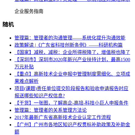
企业服务指南
随机
管理篇：管理者的沟通管理——系统化提升沟通效能
政策解读 |《广东省科技创新条例》——科研机构篇
【国家】减税，减税：企业所得税降了，增值税也降了
【深圳市】深圳市2020年新兴产业扶持计划，最高1500
万元补贴
【重点】高新技术企业申报中管理制度需细化、立项成
果难点解析
项目(课题)责任单位提交阶段报告和验收申请报告时应
报送哪些知识产权信息?
【干货】一张图，了解高企-高培-科技小巨人申报条件
管理篇：管理者的关系管理方法论
2017年最新广东省高新技术企业认定工作流程
【广州】广州市各地区知识产权贯标补助政策及补助金
额