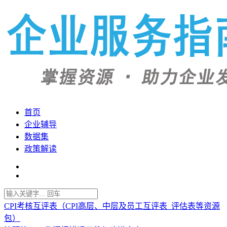
首页
企业辅导
数据集
政策解读
CPI考核互评表（CPI高层、中层及员工互评表_评估表等资源
包）