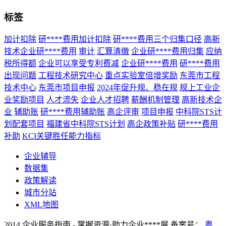
标签
加计扣除
研****费用加计扣除
研****费用三个归集口径
高新
技术企业研****费用
审计
汇算清缴
企业研****费用归集
应纳
税所得额
企业可以享受专利费减
企业研****费用
研****费用
出现问题
工程技术研究中心
重点实验室倍增奖励
东莞市工程
技术中心
东莞市项目申报
2024年促升规、稳在规
规上工业企
业奖励项目
人才流失
企业人才招聘
薪酬机制管理
高新技术企
业
辅助账
研****费用辅助账
高企评审
项目申报
中科院STS计
划配套项目
福建省中科院STS计划
高企政策补贴
研****费用
补助
KCI关键胜任能力指标
企业辅导
数据集
政策解读
城市分站
XML地图
2014 企业服务指南 - 掌握资源·助力企业****展 备案号：
粤